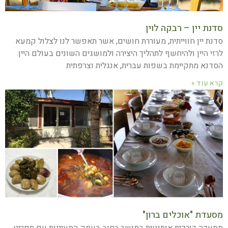
סדנת יין – רבקה לוין
סדנת יין חווייתית, מעוררת חושים, אשר תאפשר לנו לצלול קמעא
לרזי היין ולהיחשף לתהליך היצירה ולמושגים השונים בעולם היין.
הסדנא מתקיימת בשפות עברית, אנגלית וצרפתית
קרא עוד »
מסעדת "אוכלים ברון"
מסעדה כורדית אותנטית במושב רחוב בעמק המעיינות עם תפריט