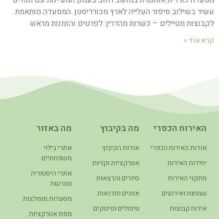
עשיר בשילוב סיפור העלייה לארץ מכורדיסטן. המסעדה מותאמת
לקבוצות מטיילים – כשרות מהדרין. לפרטים והזמנות מראש
קרא עוד »
האירוח הכפרי
מה בקיבוץ
מה באזור
אודות האירוח הכפרי
אודות הקיבוץ
אתרי בילוי
משפחתיים
יחידות האירוח
אטרקציות וקניות
אתרי היסטוריה
מתקני האירוח
סיורים והרצאות
ומורשת
שמחות ואירועים
אמנים וסדנאות
מסעדות מומלצות
אירוח קבוצות
טיפולים ופינוקים
מפת אטרקציות